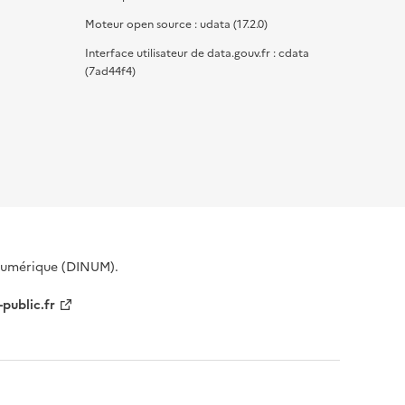
Moteur open source : udata (17.2.0)
Interface utilisateur de data.gouv.fr : cdata
(7ad44f4)
 Numérique (DINUM).
-public.fr