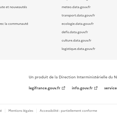
oute et nouveautés
meteo.data.gouv.fr
transport.data.gouv.fr
vec la communauté
ecologie.data.gouv.fr
defis.data.gouv.fr
culture.data.gouv.fr
logistique.data.gouv.fr
Un produit de la Direction Interministérielle du
legifrance.gouv.fr
info.gouv.fr
service
té
Mentions légales
Accessibilité : partiellement conforme