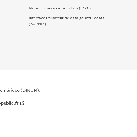
Moteur open source : udata (17.2.0)
Interface utilisateur de data.gouv.fr : cdata
(7ad44f4)
 Numérique (DINUM).
-public.fr