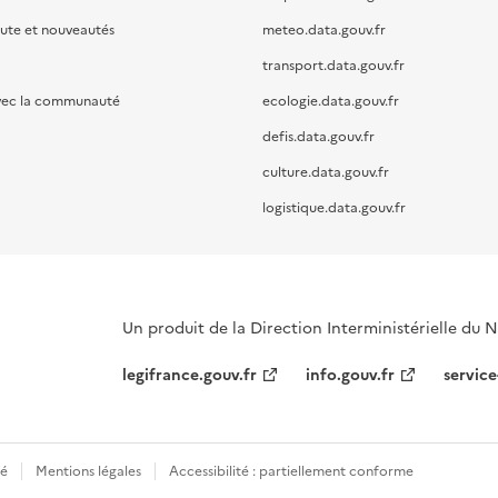
oute et nouveautés
meteo.data.gouv.fr
transport.data.gouv.fr
vec la communauté
ecologie.data.gouv.fr
defis.data.gouv.fr
culture.data.gouv.fr
logistique.data.gouv.fr
Un produit de la Direction Interministérielle du
legifrance.gouv.fr
info.gouv.fr
service
té
Mentions légales
Accessibilité : partiellement conforme