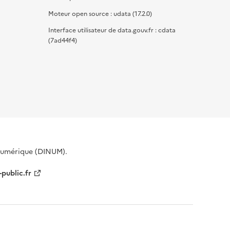
Moteur open source : udata (17.2.0)
Interface utilisateur de data.gouv.fr : cdata
(7ad44f4)
 Numérique (DINUM).
-public.fr