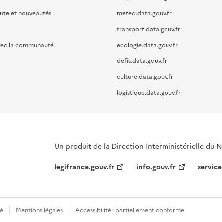
oute et nouveautés
meteo.data.gouv.fr
transport.data.gouv.fr
vec la communauté
ecologie.data.gouv.fr
defis.data.gouv.fr
culture.data.gouv.fr
logistique.data.gouv.fr
Un produit de la Direction Interministérielle du
legifrance.gouv.fr
info.gouv.fr
service
té
Mentions légales
Accessibilité : partiellement conforme