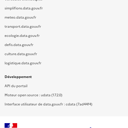
simplifions.data.gouv.fr
meteo.data.gouv.fr
transport.data.gouv.fr
ecologie.data.gouv.fr
defis.data.gouv.fr
culture.data.gouv.fr
logistique.data.gouv.fr
Développement
API du portail
Moteur open source : udata (17.2.0)
Interface utilisateur de data.gouv.fr : cdata (7ad44f4)