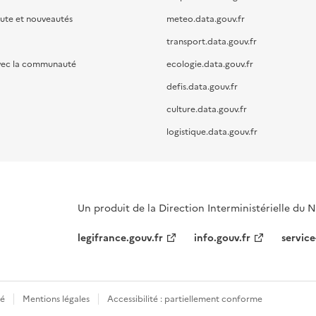
oute et nouveautés
meteo.data.gouv.fr
transport.data.gouv.fr
vec la communauté
ecologie.data.gouv.fr
defis.data.gouv.fr
culture.data.gouv.fr
logistique.data.gouv.fr
Un produit de la Direction Interministérielle du
legifrance.gouv.fr
info.gouv.fr
service
té
Mentions légales
Accessibilité : partiellement conforme