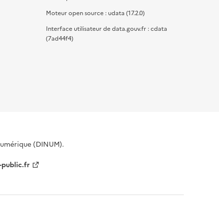
Moteur open source : udata (17.2.0)
Interface utilisateur de data.gouv.fr : cdata
(7ad44f4)
 Numérique (DINUM).
-public.fr