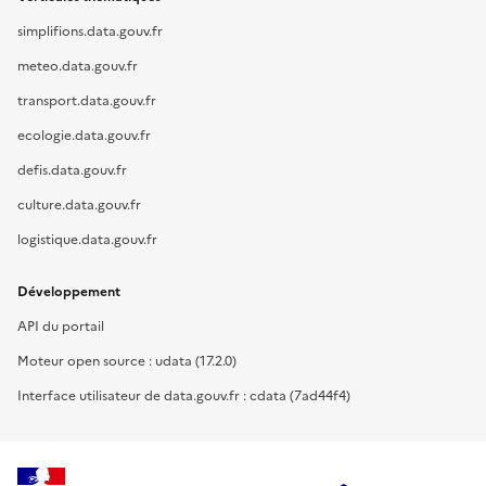
simplifions.data.gouv.fr
meteo.data.gouv.fr
transport.data.gouv.fr
ecologie.data.gouv.fr
defis.data.gouv.fr
culture.data.gouv.fr
logistique.data.gouv.fr
Développement
API du portail
Moteur open source : udata (17.2.0)
Interface utilisateur de data.gouv.fr : cdata (7ad44f4)