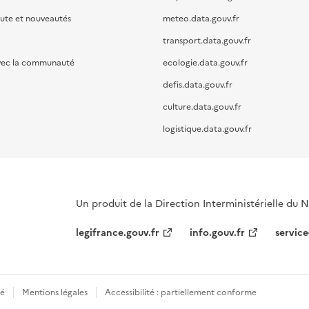
oute et nouveautés
meteo.data.gouv.fr
transport.data.gouv.fr
vec la communauté
ecologie.data.gouv.fr
defis.data.gouv.fr
culture.data.gouv.fr
logistique.data.gouv.fr
Un produit de la Direction Interministérielle du
legifrance.gouv.fr
info.gouv.fr
service
té
Mentions légales
Accessibilité : partiellement conforme