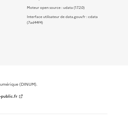
Moteur open source : udata (17.2.0)
Interface utilisateur de data.gouv.fr : cdata
(7ad44f4)
 Numérique (DINUM).
-public.fr