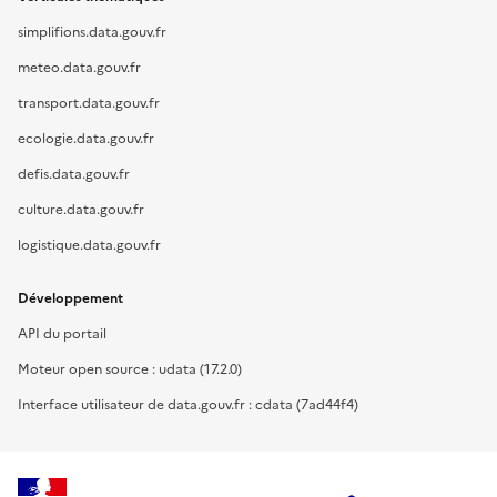
simplifions.data.gouv.fr
meteo.data.gouv.fr
transport.data.gouv.fr
ecologie.data.gouv.fr
defis.data.gouv.fr
culture.data.gouv.fr
logistique.data.gouv.fr
Développement
API du portail
Moteur open source : udata (17.2.0)
Interface utilisateur de data.gouv.fr : cdata (7ad44f4)