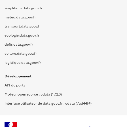
simplifions.data.gouv.fr
meteo.data.gouv.fr
transport.data.gouv.fr
ecologie.data.gouv.fr
defis.data.gouv.fr
culture.data.gouv.fr
logistique.data.gouv.fr
Développement
API du portail
Moteur open source : udata (17.2.0)
Interface utilisateur de data.gouv.fr : cdata (7ad44f4)