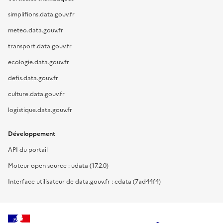
simplifions.data.gouv.fr
meteo.data.gouv.fr
transport.data.gouv.fr
ecologie.data.gouv.fr
defis.data.gouv.fr
culture.data.gouv.fr
logistique.data.gouv.fr
Développement
API du portail
Moteur open source : udata (17.2.0)
Interface utilisateur de data.gouv.fr : cdata (7ad44f4)