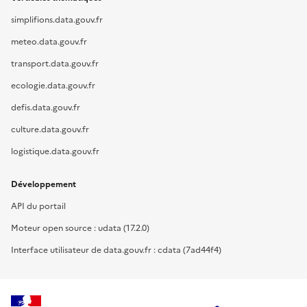
simplifions.data.gouv.fr
meteo.data.gouv.fr
transport.data.gouv.fr
ecologie.data.gouv.fr
defis.data.gouv.fr
culture.data.gouv.fr
logistique.data.gouv.fr
Développement
API du portail
Moteur open source : udata (17.2.0)
Interface utilisateur de data.gouv.fr : cdata (7ad44f4)