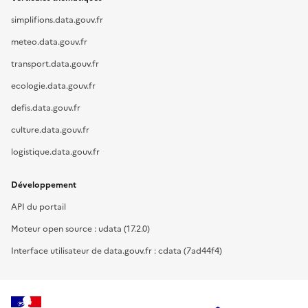
simplifions.data.gouv.fr
meteo.data.gouv.fr
transport.data.gouv.fr
ecologie.data.gouv.fr
defis.data.gouv.fr
culture.data.gouv.fr
logistique.data.gouv.fr
Développement
API du portail
Moteur open source : udata (17.2.0)
Interface utilisateur de data.gouv.fr : cdata (7ad44f4)