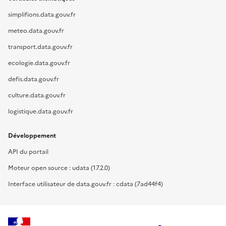
simplifions.data.gouv.fr
meteo.data.gouv.fr
transport.data.gouv.fr
ecologie.data.gouv.fr
defis.data.gouv.fr
culture.data.gouv.fr
logistique.data.gouv.fr
Développement
API du portail
Moteur open source : udata (17.2.0)
Interface utilisateur de data.gouv.fr : cdata (7ad44f4)