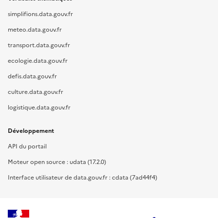
simplifions.data.gouv.fr
meteo.data.gouv.fr
transport.data.gouv.fr
ecologie.data.gouv.fr
defis.data.gouv.fr
culture.data.gouv.fr
logistique.data.gouv.fr
Développement
API du portail
Moteur open source : udata (17.2.0)
Interface utilisateur de data.gouv.fr : cdata (7ad44f4)