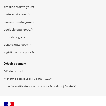
simplifions.data.gouv.fr
meteo.data.gouv.fr
transport.data.gouv.fr
ecologie.data.gouv.fr
defis.data.gouv.fr
culture.data.gouv.fr
logistique.data.gouv.fr
Développement
API du portail
Moteur open source : udata (17.2.0)
Interface utilisateur de data.gouv.fr : cdata (7ad44f4)