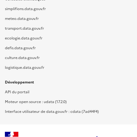
simplifions.data.gouv.fr
meteo.data.gouv.fr
transport.data.gouv.fr
ecologie.data.gouv.fr
defis.data.gouv.fr
culture.data.gouv.fr
logistique.data.gouv.fr
Développement
API du portail
Moteur open source : udata (17.2.0)
Interface utilisateur de data.gouv.fr : cdata (7ad44f4)