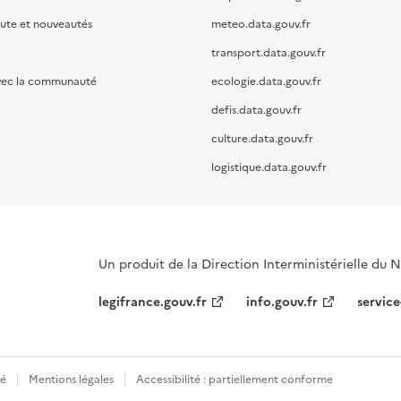
oute et nouveautés
meteo.data.gouv.fr
transport.data.gouv.fr
vec la communauté
ecologie.data.gouv.fr
defis.data.gouv.fr
culture.data.gouv.fr
logistique.data.gouv.fr
Un produit de la Direction Interministérielle du
legifrance.gouv.fr
info.gouv.fr
service
té
Mentions légales
Accessibilité : partiellement conforme