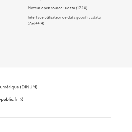
Moteur open source : udata (17.2.0)
Interface utilisateur de data.gouv.fr : cdata
(7ad44f4)
 Numérique (DINUM).
-public.fr