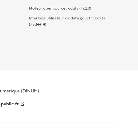
Moteur open source : udata (17.2.0)
Interface utilisateur de data.gouv.fr : cdata
(7ad44f4)
 Numérique (DINUM).
-public.fr