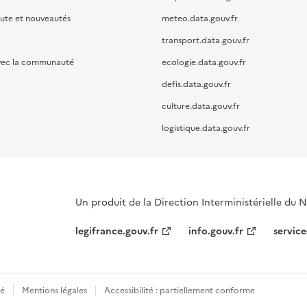
oute et nouveautés
meteo.data.gouv.fr
transport.data.gouv.fr
vec la communauté
ecologie.data.gouv.fr
defis.data.gouv.fr
culture.data.gouv.fr
logistique.data.gouv.fr
Un produit de la Direction Interministérielle du
legifrance.gouv.fr
info.gouv.fr
service
té
Mentions légales
Accessibilité : partiellement conforme