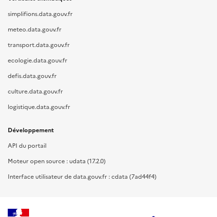
simplifions.data.gouv.fr
meteo.data.gouv.fr
transport.data.gouv.fr
ecologie.data.gouv.fr
defis.data.gouv.fr
culture.data.gouv.fr
logistique.data.gouv.fr
Développement
API du portail
Moteur open source : udata (17.2.0)
Interface utilisateur de data.gouv.fr : cdata (7ad44f4)