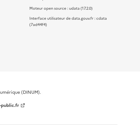
Moteur open source : udata (17.2.0)
Interface utilisateur de data.gouv.fr : cdata
(7ad44f4)
 Numérique (DINUM).
-public.fr