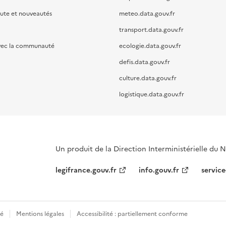
oute et nouveautés
meteo.data.gouv.fr
transport.data.gouv.fr
vec la communauté
ecologie.data.gouv.fr
defis.data.gouv.fr
culture.data.gouv.fr
logistique.data.gouv.fr
Un produit de la Direction Interministérielle du
legifrance.gouv.fr
info.gouv.fr
service
té
Mentions légales
Accessibilité : partiellement conforme