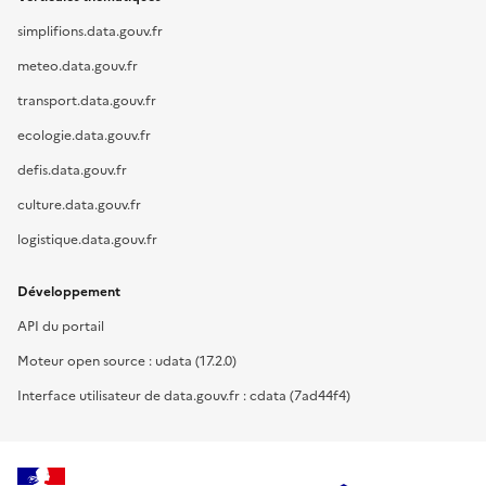
simplifions.data.gouv.fr
meteo.data.gouv.fr
transport.data.gouv.fr
ecologie.data.gouv.fr
defis.data.gouv.fr
culture.data.gouv.fr
logistique.data.gouv.fr
Développement
API du portail
Moteur open source : udata (17.2.0)
Interface utilisateur de data.gouv.fr : cdata (7ad44f4)