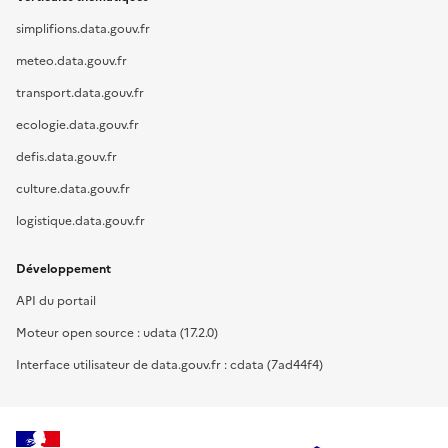
simplifions.data.gouv.fr
meteo.data.gouv.fr
transport.data.gouv.fr
ecologie.data.gouv.fr
defis.data.gouv.fr
culture.data.gouv.fr
logistique.data.gouv.fr
Développement
API du portail
Moteur open source : udata (17.2.0)
Interface utilisateur de data.gouv.fr : cdata (7ad44f4)