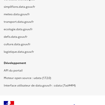
simplifions.data.gouv.fr
meteo.data.gouv.fr
transport.data.gouv.fr
ecologie.data.gouv.fr
defis.data.gouv.fr
culture.data.gouv.fr
logistique.data.gouv.fr
Développement
API du portail
Moteur open source : udata (17.2.0)
Interface utilisateur de data.gouv.fr : cdata (7ad44f4)