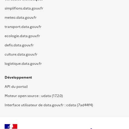
simplifions.data.gouv.fr
meteo.data.gouv.fr
transport.data.gouv.fr
ecologie.data.gouv.fr
defis.data.gouv.fr
culture.data.gouv.fr
logistique.data.gouv.fr
Développement
API du portail
Moteur open source : udata (17.2.0)
Interface utilisateur de data.gouv.fr : cdata (7ad44f4)