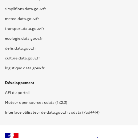
simplifions.data.gouv.fr
meteo.data.gouv.fr
transport.data.gouv.fr
ecologie.data.gouv.fr
defis.data.gouv.fr
culture.data.gouv.fr
logistique.data.gouv.fr
Développement
API du portail
Moteur open source : udata (17.2.0)
Interface utilisateur de data.gouv.fr : cdata (7ad44f4)