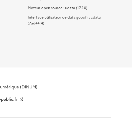
Moteur open source : udata (17.2.0)
Interface utilisateur de data.gouv.fr : cdata
(7ad44f4)
 Numérique (DINUM).
-public.fr