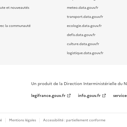
oute et nouveautés
meteo.data.gouv.fr
transport.data.gouv.fr
vec la communauté
ecologie.data.gouv.fr
defis.data.gouv.fr
culture.data.gouv.fr
logistique.data.gouv.fr
Un produit de la Direction Interministérielle du
legifrance.gouv.fr
info.gouv.fr
service
té
Mentions légales
Accessibilité : partiellement conforme