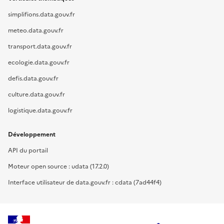
simplifions.data.gouv.fr
meteo.data.gouv.fr
transport.data.gouv.fr
ecologie.data.gouv.fr
defis.data.gouv.fr
culture.data.gouv.fr
logistique.data.gouv.fr
Développement
API du portail
Moteur open source : udata (17.2.0)
Interface utilisateur de data.gouv.fr : cdata (7ad44f4)