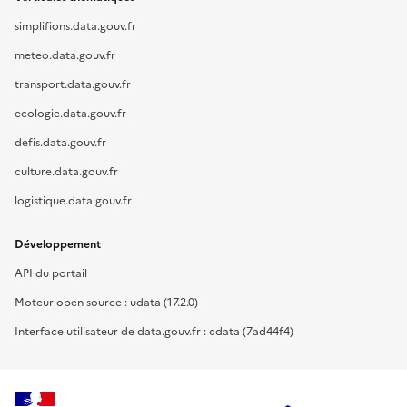
simplifions.data.gouv.fr
meteo.data.gouv.fr
transport.data.gouv.fr
ecologie.data.gouv.fr
defis.data.gouv.fr
culture.data.gouv.fr
logistique.data.gouv.fr
Développement
API du portail
Moteur open source : udata (17.2.0)
Interface utilisateur de data.gouv.fr : cdata (7ad44f4)