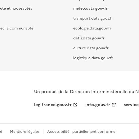
oute et nouveautés
meteo.data.gouv.fr
transport.data.gouv.fr
vec la communauté
ecologie.data.gouv.fr
defis.data.gouv.fr
culture.data.gouv.fr
logistique.data.gouv.fr
Un produit de la Direction Interministérielle du
legifrance.gouv.fr
info.gouv.fr
service
té
Mentions légales
Accessibilité : partiellement conforme