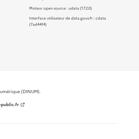
Moteur open source : udata (17.2.0)
Interface utilisateur de data.gouv.fr : cdata
(7ad44f4)
 Numérique (DINUM).
-public.fr