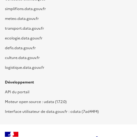
simplifions.data.gouv.fr
meteo.data.gouv.fr
transport.data.gouv.fr
ecologie.data.gouv.fr
defis.data.gouv.fr
culture.data.gouv.fr
logistique.data.gouv.fr
Développement
API du portail
Moteur open source : udata (17.2.0)
Interface utilisateur de data.gouv.fr : cdata (7ad44f4)