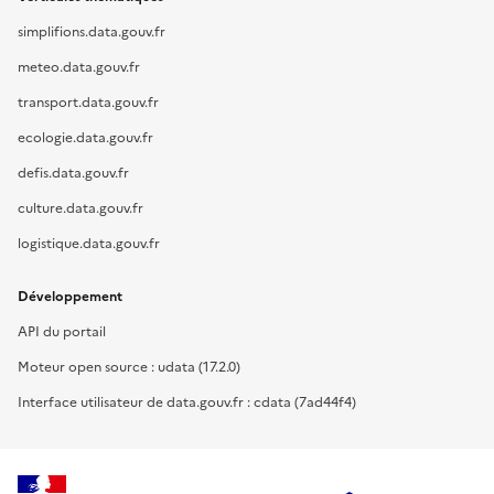
simplifions.data.gouv.fr
meteo.data.gouv.fr
transport.data.gouv.fr
ecologie.data.gouv.fr
defis.data.gouv.fr
culture.data.gouv.fr
logistique.data.gouv.fr
Développement
API du portail
Moteur open source : udata (17.2.0)
Interface utilisateur de data.gouv.fr : cdata (7ad44f4)