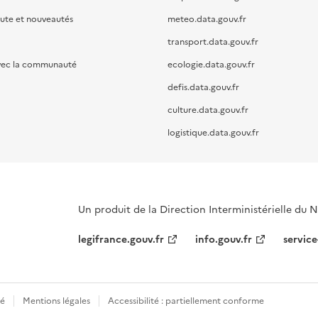
oute et nouveautés
meteo.data.gouv.fr
transport.data.gouv.fr
vec la communauté
ecologie.data.gouv.fr
defis.data.gouv.fr
culture.data.gouv.fr
logistique.data.gouv.fr
Un produit de la Direction Interministérielle du
legifrance.gouv.fr
info.gouv.fr
service
té
Mentions légales
Accessibilité : partiellement conforme