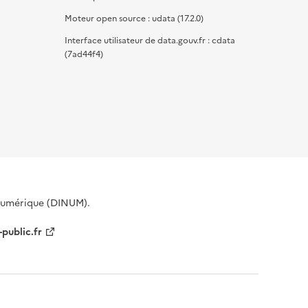
Moteur open source : udata (17.2.0)
Interface utilisateur de data.gouv.fr : cdata
(7ad44f4)
 Numérique (DINUM).
-public.fr