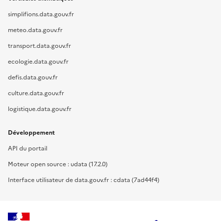
simplifions.data.gouv.fr
meteo.data.gouv.fr
transport.data.gouv.fr
ecologie.data.gouv.fr
defis.data.gouv.fr
culture.data.gouv.fr
logistique.data.gouv.fr
Développement
API du portail
Moteur open source : udata (17.2.0)
Interface utilisateur de data.gouv.fr : cdata (7ad44f4)