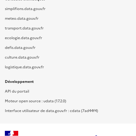
simplifions.data.gouv.fr
meteo.data.gouv.fr
transport.data.gouv.fr
ecologie.data.gouv.fr
defis.data.gouv.fr
culture.data.gouv.fr
logistique.data.gouv.fr
Développement
API du portail
Moteur open source : udata (17.2.0)
Interface utilisateur de data.gouv.fr : cdata (7ad44f4)