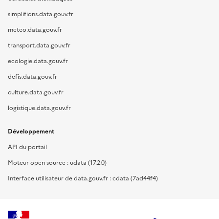
simplifions.data.gouv.fr
meteo.data.gouv.fr
transport.data.gouv.fr
ecologie.data.gouv.fr
defis.data.gouv.fr
culture.data.gouv.fr
logistique.data.gouv.fr
Développement
API du portail
Moteur open source : udata (17.2.0)
Interface utilisateur de data.gouv.fr : cdata (7ad44f4)