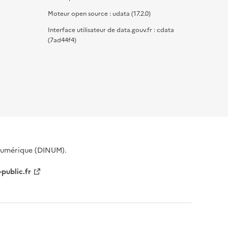
Moteur open source : udata (17.2.0)
Interface utilisateur de data.gouv.fr : cdata
(7ad44f4)
 Numérique (DINUM).
-public.fr