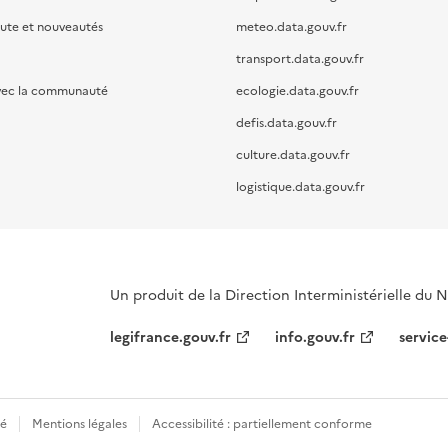
oute et nouveautés
meteo.data.gouv.fr
transport.data.gouv.fr
vec la communauté
ecologie.data.gouv.fr
defis.data.gouv.fr
culture.data.gouv.fr
logistique.data.gouv.fr
Un produit de la Direction Interministérielle du
legifrance.gouv.fr
info.gouv.fr
service
té
Mentions légales
Accessibilité : partiellement conforme