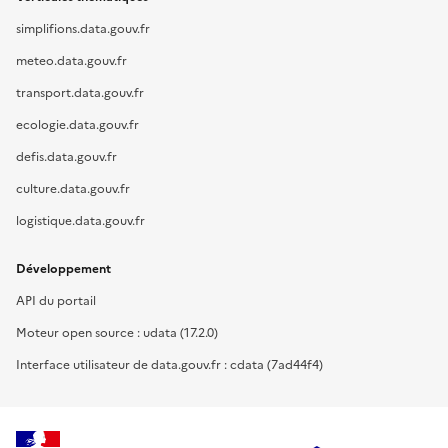
simplifions.data.gouv.fr
meteo.data.gouv.fr
transport.data.gouv.fr
ecologie.data.gouv.fr
defis.data.gouv.fr
culture.data.gouv.fr
logistique.data.gouv.fr
Développement
API du portail
Moteur open source : udata (17.2.0)
Interface utilisateur de data.gouv.fr : cdata (7ad44f4)