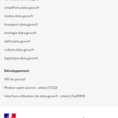
simplifions.data.gouv.fr
meteo.data.gouv.fr
transport.data.gouv.fr
ecologie.data.gouv.fr
defis.data.gouv.fr
culture.data.gouv.fr
logistique.data.gouv.fr
Développement
API du portail
Moteur open source : udata (17.2.0)
Interface utilisateur de data.gouv.fr : cdata (7ad44f4)