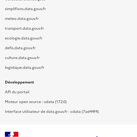
simplifions.data.gouv.fr
meteo.data.gouv.fr
transport.data.gouv.fr
ecologie.data.gouv.fr
defis.data.gouv.fr
culture.data.gouv.fr
logistique.data.gouv.fr
Développement
API du portail
Moteur open source : udata (17.2.0)
Interface utilisateur de data.gouv.fr : cdata (7ad44f4)