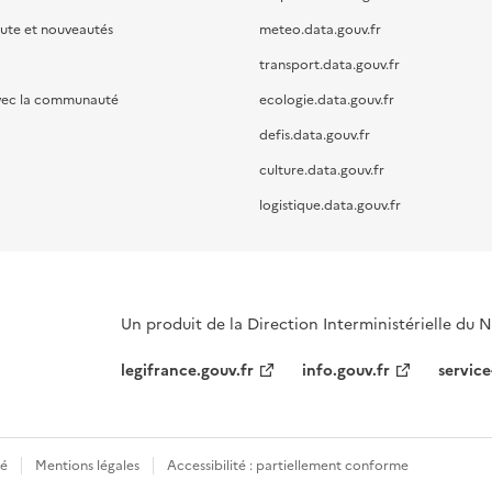
oute et nouveautés
meteo.data.gouv.fr
transport.data.gouv.fr
vec la communauté
ecologie.data.gouv.fr
defis.data.gouv.fr
culture.data.gouv.fr
logistique.data.gouv.fr
Un produit de la Direction Interministérielle du
legifrance.gouv.fr
info.gouv.fr
service
té
Mentions légales
Accessibilité : partiellement conforme