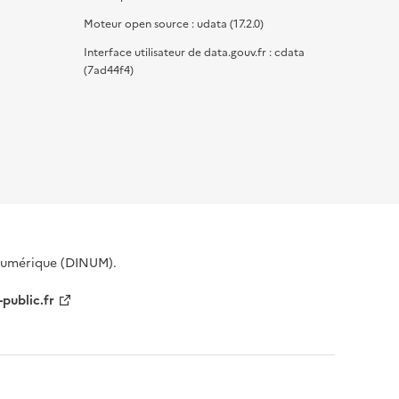
Moteur open source : udata (17.2.0)
Interface utilisateur de data.gouv.fr : cdata
(7ad44f4)
 Numérique (DINUM).
-public.fr