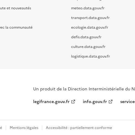
oute et nouveautés
meteo.data.gouv.fr
transport.data.gouv.fr
vec la communauté
ecologie.data.gouv.fr
defis.data.gouv.fr
culture.data.gouv.fr
logistique.data.gouv.fr
Un produit de la Direction Interministérielle du
legifrance.gouv.fr
info.gouv.fr
service
té
Mentions légales
Accessibilité : partiellement conforme