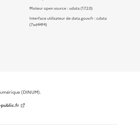
Moteur open source : udata (17.2.0)
Interface utilisateur de data.gouv.fr : cdata
(7ad44f4)
 Numérique (DINUM).
-public.fr