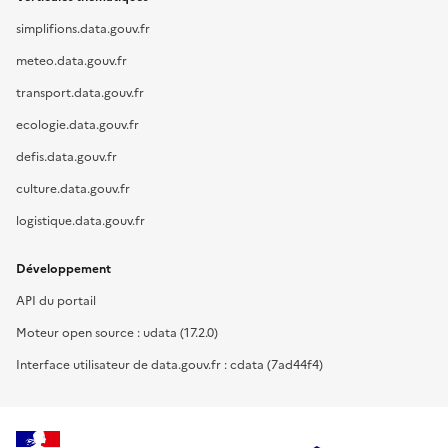
simplifions.data.gouv.fr
meteo.data.gouv.fr
transport.data.gouv.fr
ecologie.data.gouv.fr
defis.data.gouv.fr
culture.data.gouv.fr
logistique.data.gouv.fr
Développement
API du portail
Moteur open source : udata (17.2.0)
Interface utilisateur de data.gouv.fr : cdata (7ad44f4)