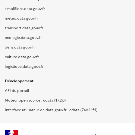
simplifions.data.gouv.fr
meteo.data.gouv.fr
transport.data.gouv.fr
ecologie.data.gouv.fr
defis.data.gouv.fr
culture.data.gouv.fr
logistique.data.gouv.fr
Développement
API du portail
Moteur open source : udata (17.2.0)
Interface utilisateur de data.gouv.fr : cdata (7ad44f4)