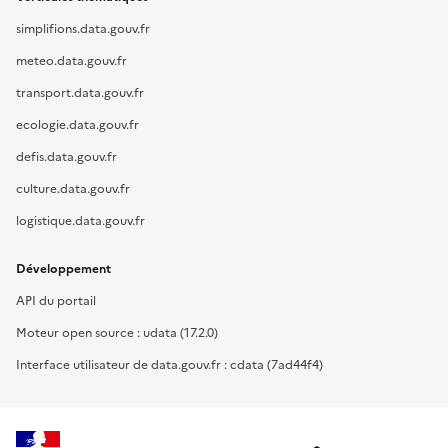
simplifions.data.gouv.fr
meteo.data.gouv.fr
transport.data.gouv.fr
ecologie.data.gouv.fr
defis.data.gouv.fr
culture.data.gouv.fr
logistique.data.gouv.fr
Développement
API du portail
Moteur open source : udata (17.2.0)
Interface utilisateur de data.gouv.fr : cdata (7ad44f4)