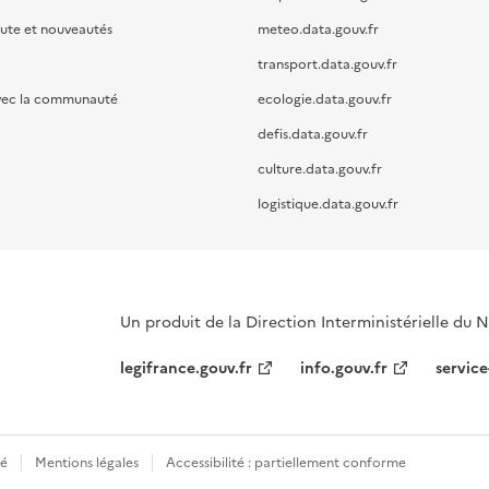
oute et nouveautés
meteo.data.gouv.fr
transport.data.gouv.fr
vec la communauté
ecologie.data.gouv.fr
defis.data.gouv.fr
culture.data.gouv.fr
logistique.data.gouv.fr
Un produit de la Direction Interministérielle du
legifrance.gouv.fr
info.gouv.fr
service
té
Mentions légales
Accessibilité : partiellement conforme