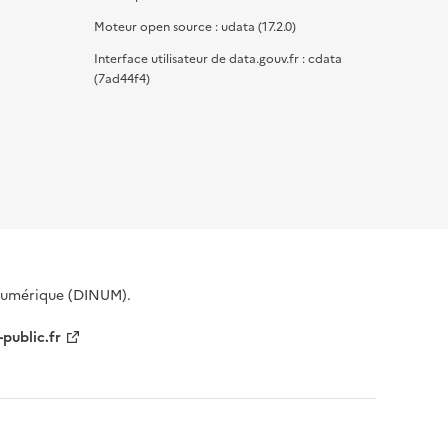
Moteur open source : udata (17.2.0)
Interface utilisateur de data.gouv.fr : cdata
(7ad44f4)
 Numérique (DINUM).
-public.fr