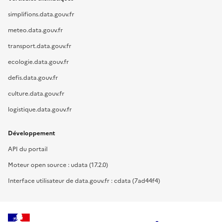
simplifions.data.gouv.fr
meteo.data.gouv.fr
transport.data.gouv.fr
ecologie.data.gouv.fr
defis.data.gouv.fr
culture.data.gouv.fr
logistique.data.gouv.fr
Développement
API du portail
Moteur open source : udata (17.2.0)
Interface utilisateur de data.gouv.fr : cdata (7ad44f4)