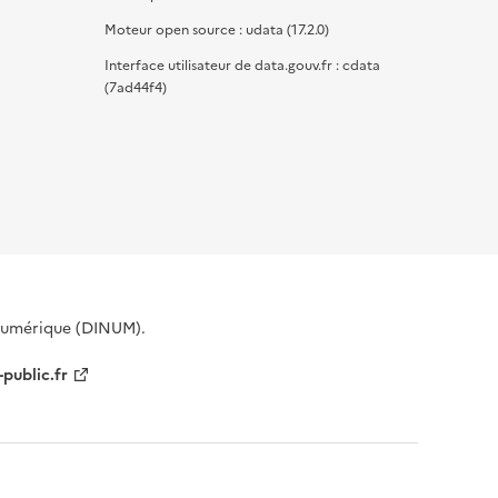
Moteur open source : udata (17.2.0)
Interface utilisateur de data.gouv.fr : cdata
(7ad44f4)
 Numérique (DINUM).
-public.fr