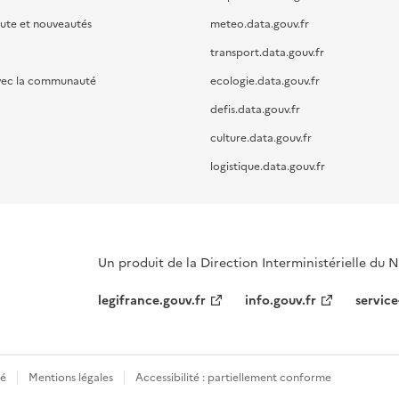
oute et nouveautés
meteo.data.gouv.fr
transport.data.gouv.fr
vec la communauté
ecologie.data.gouv.fr
defis.data.gouv.fr
culture.data.gouv.fr
logistique.data.gouv.fr
Un produit de la Direction Interministérielle du
legifrance.gouv.fr
info.gouv.fr
service
té
Mentions légales
Accessibilité : partiellement conforme