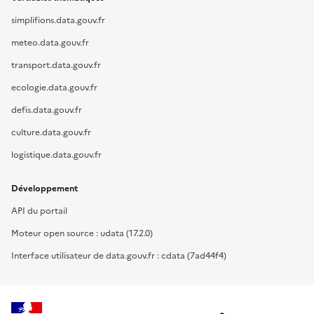
simplifions.data.gouv.fr
meteo.data.gouv.fr
transport.data.gouv.fr
ecologie.data.gouv.fr
defis.data.gouv.fr
culture.data.gouv.fr
logistique.data.gouv.fr
Développement
API du portail
Moteur open source : udata (17.2.0)
Interface utilisateur de data.gouv.fr : cdata (7ad44f4)