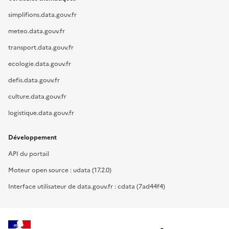
simplifions.data.gouv.fr
meteo.data.gouv.fr
transport.data.gouv.fr
ecologie.data.gouv.fr
defis.data.gouv.fr
culture.data.gouv.fr
logistique.data.gouv.fr
Développement
API du portail
Moteur open source : udata (17.2.0)
Interface utilisateur de data.gouv.fr : cdata (7ad44f4)