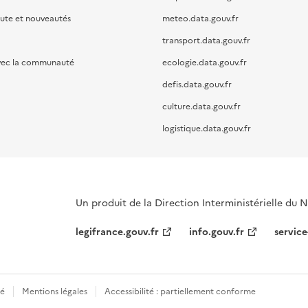
oute et nouveautés
meteo.data.gouv.fr
transport.data.gouv.fr
vec la communauté
ecologie.data.gouv.fr
defis.data.gouv.fr
culture.data.gouv.fr
logistique.data.gouv.fr
Un produit de la Direction Interministérielle du
legifrance.gouv.fr
info.gouv.fr
service
té
Mentions légales
Accessibilité : partiellement conforme