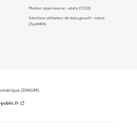
Moteur open source : udata (17.2.0)
Interface utilisateur de data.gouv.fr : cdata
(7ad44f4)
 Numérique (DINUM).
-public.fr